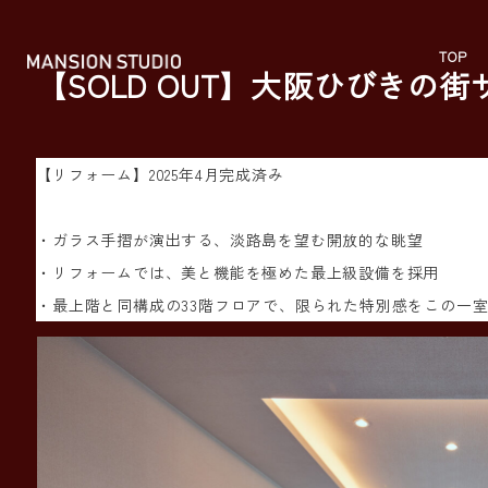
メ
イ
TOP
【SOLD OUT】大阪ひびきの
ン
コ
ン
【リフォーム】2025年4月完成済み
テ
ン
・ガラス手摺が演出する、淡路島を望む開放的な眺望
ツ
・リフォームでは、美と機能を極めた最上級設備を採用
へ
・最上階と同構成の33階フロアで、限られた特別感をこの一
移
動