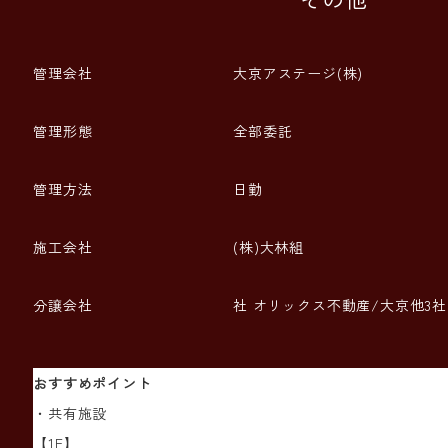
管理会社
大京アステージ(株)
管理形態
全部委託
管理方法
日勤
施工会社
(株)大林組
分譲会社
社 オリックス不動産/大京他3社
おすすめポイント
・共有施設
【1F】