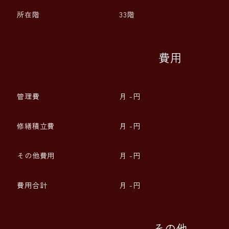
所在階
33階
費用
管理費
月 -円
修繕積立費
月 -円
その他費用
月 -円
費用合計
月 -円
その他