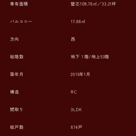
専有面積
壁芯109.78㎡／33.21坪
バルコニー
17.88㎡
方向
西
総階数
地下１階/地上53階
築年月
2015年1月
構造
RC
間取り
3LDK
総戸数
874戸