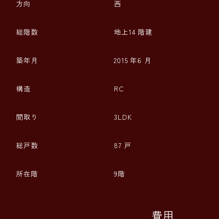
方向
西
総階数
地上14 階建
築年月
2015 年6 月
構造
RC
間取り
3LDK
総戸数
87 戸
所在階
9階
費用