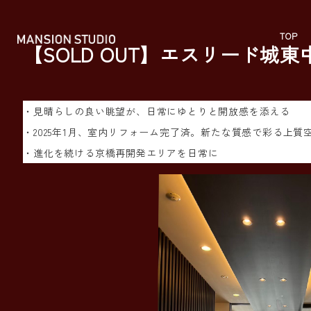
メ
イ
TOP
【SOLD OUT】エスリード城東
ン
コ
ン
・見晴らしの良い眺望が、日常にゆとりと開放感を添える
テ
・2025年1月、室内リフォーム完了済。新たな質感で彩る上質
ン
・進化を続ける京橋再開発エリアを日常に
ツ
へ
移
動