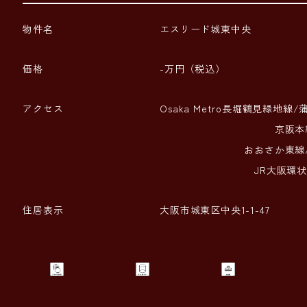
物件名
エスリード城東中央
価格
-万円（税込）
アクセス
Osaka Metro長堀鶴見緑地線
京阪本線/野江駅
おおさか東線/JR野
JR大阪環状線/京橋
住居表示
大阪市城東区中央1-1-47